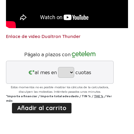
Enlace de video Dualtron Thunder
Págalo a plazos con
€*
al mes en
cuotas
Estos momentos no es posible mostrar los cálculos de la calculadora,
disculpen las molestias. Inténtelo pasados unos minutos.
*Importe a financiar
/
Importe total adeudado
/
TIN
%
/
TAE
%
/
Ver
más
Añadir al carrito