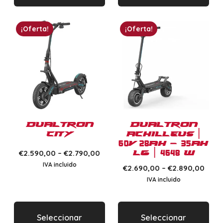
¡Oferta!
¡Oferta!
Dualtron
Dualtron
City
Achilleus |
60V 28Ah – 35Ah
LG | 4648 W
€
2.590,00
–
€
2.790,00
IVA incluido
€
2.690,00
–
€
2.890,00
IVA incluido
Seleccionar
Seleccionar