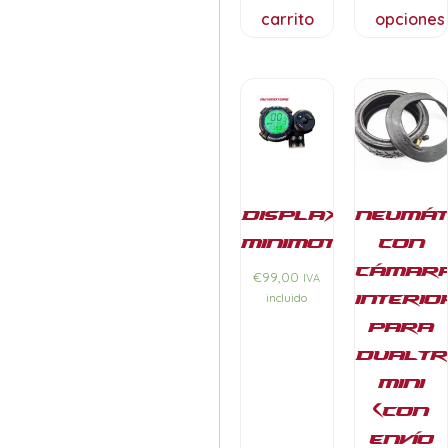
carrito
opciones
Display
Neumát
Minimotors
con
cámar
€
99,00
IVA
interio
incluido
para
Dualtr
Mini
(con
envío