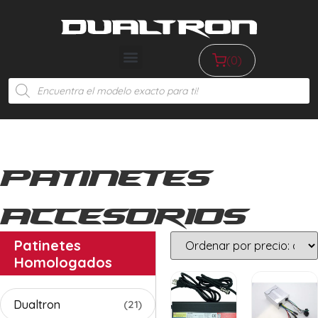
(0)
Patinetes
Accesorios
Patinetes
Homologados
Dualtron
(21)