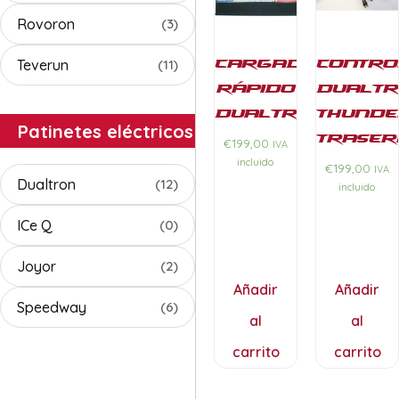
Rovoron
(3)
Cargador
Contr
Teverun
(11)
rápido
Dualtr
Dualtron
Thunde
Patinetes eléctricos
Traser
€
199,00
IVA
incluido
€
199,00
IVA
Dualtron
(12)
incluido
ICe Q
(0)
Joyor
(2)
Añadir
Añadir
Speedway
(6)
al
al
carrito
carrito