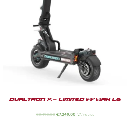
Dualtron X – Limited 84V 60Ah LG
€
8.490,00
€
7.249,00
IVA incluido