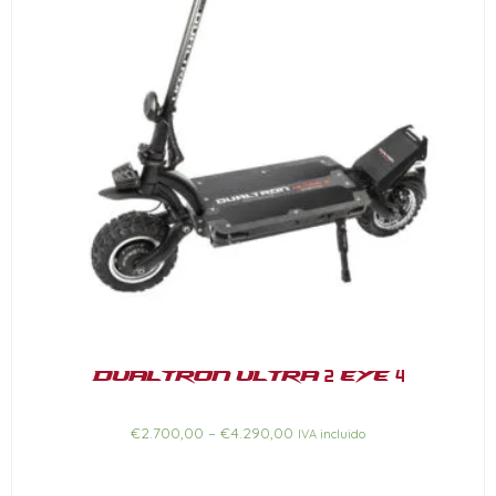
Dualtron Ultra 2 EYE 4
€
2.700,00
–
€
4.290,00
IVA incluido