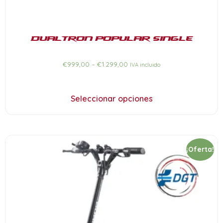
Dualtron POPULAR Single
€
999,00
–
€
1.299,00
IVA incluido
Seleccionar opciones
¡Oferta!