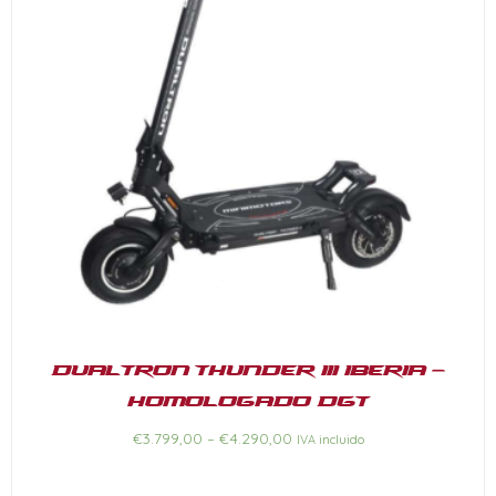
Dualtron Thunder III Iberia –
Homologado DGT
€
3.799,00
–
€
4.290,00
IVA incluido