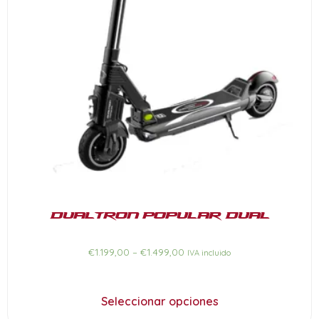
Dualtron POPULAR Dual
€
1.199,00
–
€
1.499,00
IVA incluido
Seleccionar opciones