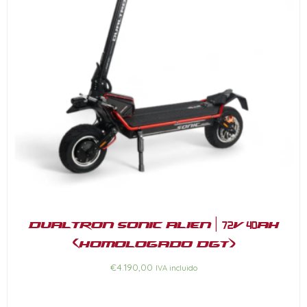
Dualtron Sonic Alien | 72V 40Ah
(Homologado DGT)
€
4.190,00
IVA incluido