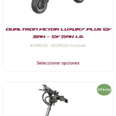
Dualtron Victor Luxury Plus 60V
28Ah – 60V 35Ah LG
€
2.890,00
–
€
3.090,00
IVA incluido
Seleccionar opciones
¡Oferta!