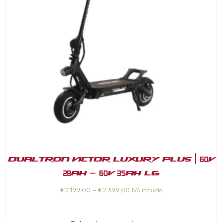
Dualtron Victor Luxury Plus | 60V
28Ah – 60V 35Ah LG
€
2.199,00
–
€
2.399,00
IVA incluido