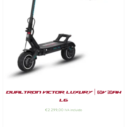
Dualtron Victor Luxury | 60V 30Ah
LG
€
2.299,00
IVA incluido